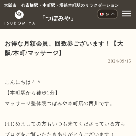
コ
大阪市 心斎橋駅・本町駅・堺筋本町駅のリラクゼーション
ン
JA
「つぼみや」
テ
ン
ツ
へ
お得な月額会員、回数券ございます！【大
ス
阪/本町/マッサージ】
キ
2024/09/15
ッ
プ
こんにちは＾＾
【本町駅から徒歩1分】
マッサージ整体院つぼみや本町店の西川です。
はじめましての方もいつも来てくださっている方も
ブログをご覧いただきありがとうございます！