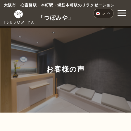
コ
大阪市 心斎橋駅・本町駅・堺筋本町駅のリラクゼーション
ン
JA
「つぼみや」
テ
ン
ツ
へ
ス
キ
ッ
プ
お客様の声