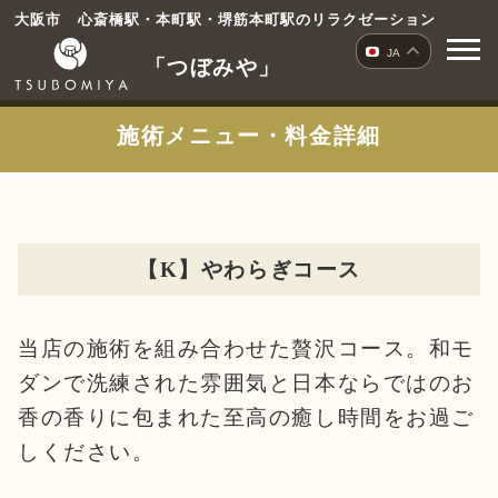
コ
大阪市 心斎橋駅・本町駅・堺筋本町駅のリラクゼーション
ン
JA
「つぼみや」
テ
ン
ツ
施術メニュー・料金詳細
へ
ス
キ
ッ
プ
【K】やわらぎコース
当店の施術を組み合わせた贅沢コース。和モ
ダンで洗練された雰囲気と日本ならではのお
香の香りに包まれた至高の癒し時間をお過ご
しください。