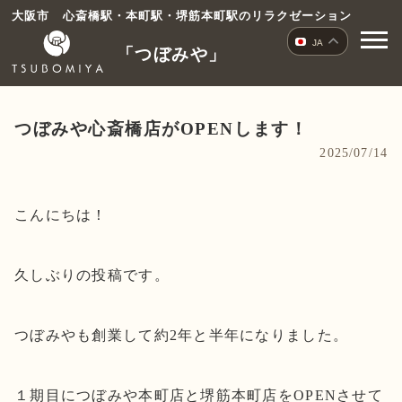
コ
大阪市 心斎橋駅・本町駅・堺筋本町駅のリラクゼーション
ン
JA
「つぼみや」
テ
ン
ツ
へ
つぼみや心斎橋店がOPENします！
ス
2025/07/14
キ
ッ
プ
こんにちは！
久しぶりの投稿です。
つぼみやも創業して約2年と半年になりました。
１期目につぼみや本町店と堺筋本町店をOPENさせて