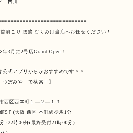
フ 西川
=============================
.首肩こり.腰痛.むくみは当店へお任せください！
3月に2号店Grand Open！
は公式アプリからがおすすめです＾＾
 つぼみや で検索！】
阪市西区西本町１―２―１９
館5Ｆ(大阪 西区 本町駅徒歩1分
分~22時00分(最終受付21時00分)
休)