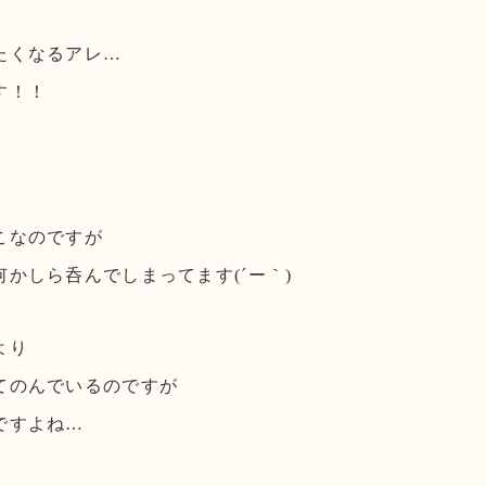
たくなるアレ…
す！！
こなのですが
かしら呑んでしまってます(´ー｀)
より
てのんでいるのですが
ですよね…