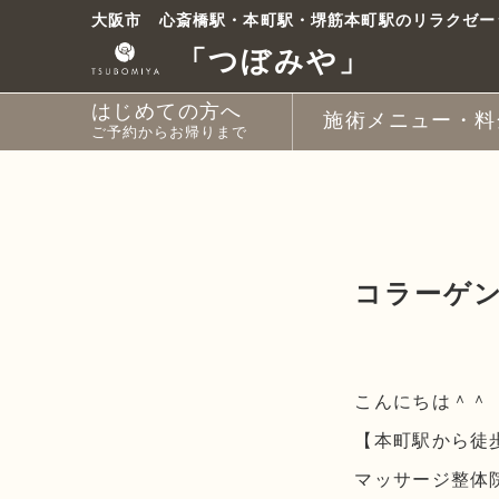
コ
大阪市 心斎橋駅・本町駅・堺筋本町駅のリラクゼー
ン
「つぼみや」
テ
ン
はじめての方へ
ツ
施術メニュー・料
ご予約からお帰りまで
へ
ス
【A】ボディとドライ
【B】ボディとオイル
【C】ボディとストレ
【D】ボディ
【E】ドライヘッドス
【F】オイルフット
【G】お土産付き と
【H】ときほぐしコー
【I】めぐりコース
【J】すこやかコース
【K】やわらぎコース
月額会員・回数券
キ
ッ
プ
コラーゲン
こんにちは＾＾
【本町駅から徒
マッサージ整体