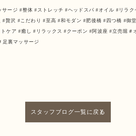
ッサージ #整体 #ストレッチ #ヘッドスパ #オイル #リラ
級 #贅沢 #こだわり #至高 #和モダン #肥後橋 #四つ橋 #御
フットケア #癒し #リラックス #クーポン #阿波座 #立売堀
＃足裏マッサージ
スタッフブログ一覧に戻る