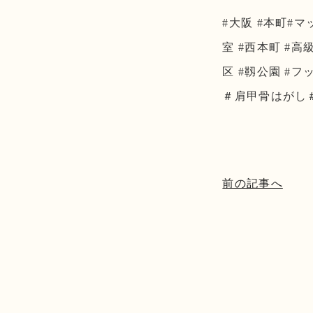
#大阪 #本町#マ
室 #西本町 #高
区 #靱公園 #
＃肩甲骨はがし
前の記事へ