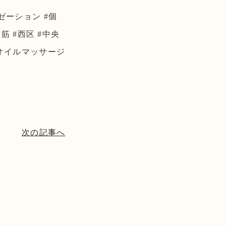
クゼーション #個
堂筋 #西区 #中央
＃オイルマッサージ
次の記事へ