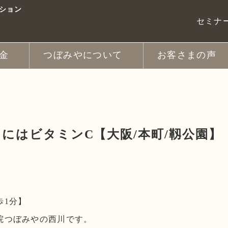
ション
セミナ
金
つぼみやについて
お客さまの声
ヘッドスパ
スタッフ紹介
フット
ッチ
パ
きほぐしコース
ス
写真ギャラリー
新着情報
スタッフブログ
にはビタミンC【大阪/本町/靱公園】
歩1分】
院つぼみやの西川です。