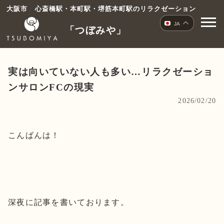
コ
大阪市 心斎橋駅・本町駅・堺筋本町駅のリラクゼーション
ン
JA
「つぼみや」
テ
ン
ツ
へ
実は向いていない人も多い…リラクゼーショ
ス
ンサロンFCの現実
キ
2026/02/20
ッ
プ
こんばんは！
深夜に記事を書いております。