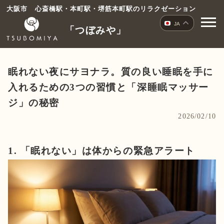
コ
大阪市 心斎橋駅・本町駅・堺筋本町駅のリラクゼーション
ン
JA
「つぼみや」
テ
ン
ツ
へ
眠れない夜にサヨナラ。質の良い睡眠を手に
ス
入れるための3つの習慣と「深睡眠マッサー
キ
ッ
ジ」の秘密
プ
2026/02/10
1. 「眠れない」は体からの緊急アラート