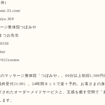
休)
omi-33.com/
miya.369
マッサージ整体院つぼみや
体師まつお先生
y0330
tai
021zormw
駅のマッサージ整体院「つぼみや」。60分以上初回1,500円
00（最終受付21:00）。24時間ネットで楽々予約。お客さま
ズされたオーダーメイドサービスと、五感を癒す空間で「
します。