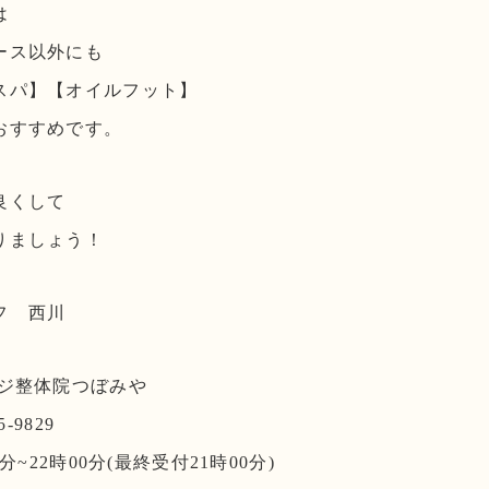
は
ース以外にも
スパ】【オイルフット】
おすすめです。
良くして
りましょう！
フ 西川
ージ整体院つぼみや
-9829
分~22時00分(最終受付21時00分)