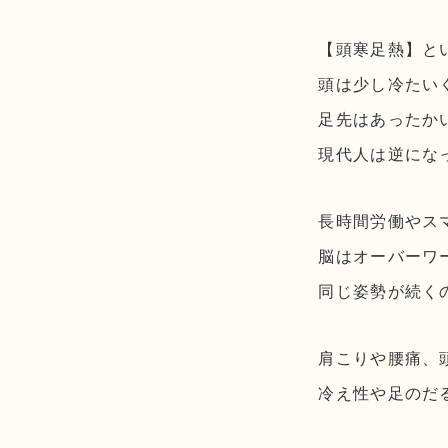
【頭寒足熱】と
頭は少し冷たい
足先はあったか
現代人は逆にな
長時間労働やス
脳はオーバーワ
同じ姿勢が続く
肩こりや腰痛、
冷え性や足のだ