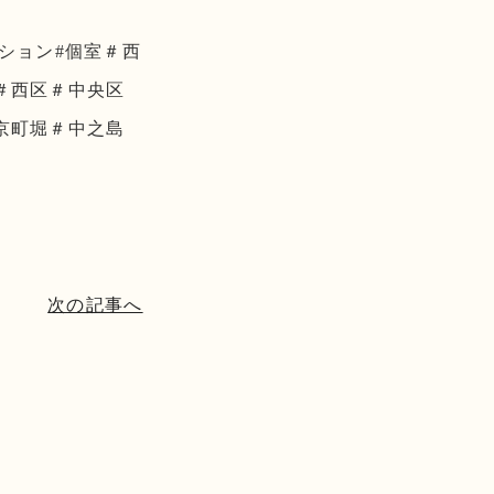
ーション#個室＃西
＃西区＃中央区
京町堀＃中之島
次の記事へ