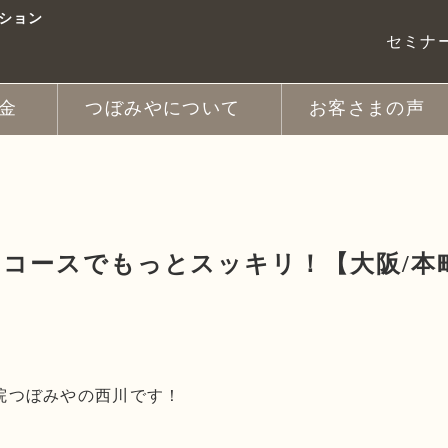
ション
セミナ
金
つぼみやについて
お客さまの声
ヘッドスパ
スタッフ紹介
フット
ッチ
パ
きほぐしコース
ス
写真ギャラリー
新着情報
スタッフブログ
コースでもっとスッキリ！【大阪/本
院つぼみやの西川です！