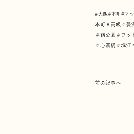
#大阪#本町#マ
本町＃高級＃贅
＃靱公園＃フッ
＃心斎橋＃堀江
前の記事へ