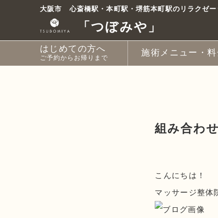
コ
大阪市 心斎橋駅・本町駅・堺筋本町駅のリラクゼー
ン
「つぼみや」
テ
ン
はじめての方へ
ツ
施術メニュー・料
ご予約からお帰りまで
へ
ス
【A】ボディとドライ
【B】ボディとオイル
【C】ボディとストレ
【D】ボディ
【E】ドライヘッドス
【F】オイルフット
【G】お土産付き と
【H】ときほぐしコー
【I】めぐりコース
【J】すこやかコース
【K】やわらぎコース
月額会員・回数券
キ
ッ
プ
組み合わせ
こんにちは！
マッサージ整体