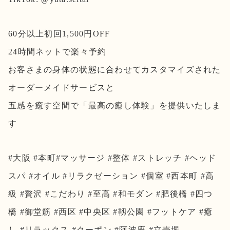
60分以上初回1,500円OFF
24時間ネットで楽々予約
お客さまの身体の状態に合わせてカスタマイズされた
オーダーメイドサービスと
五感を癒す空間で「最高の癒し体験」を提供いたしま
す
#大阪 #本町#マッサージ #整体 #ストレッチ #ヘッド
スパ #オイル #リラクゼーション #個室 #西本町 #高
級 #贅沢 #こだわり #至高 #和モダン #肥後橋 #四つ
橋 #御堂筋 #西区 #中央区 #靱公園 #フットケア #癒
し #リラックス #クーポン #阿波座 #立売堀