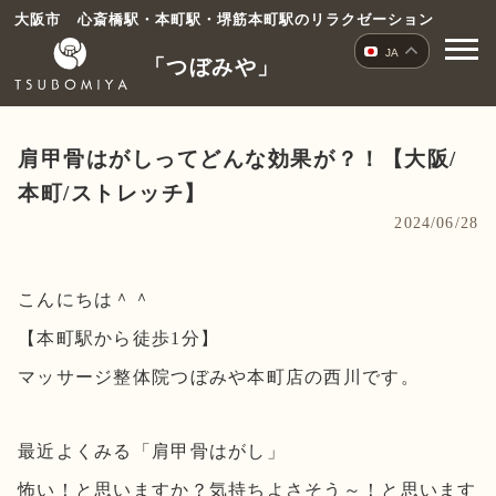
コ
大阪市 心斎橋駅・本町駅・堺筋本町駅のリラクゼーション
ン
JA
「つぼみや」
テ
ン
ツ
へ
肩甲骨はがしってどんな効果が？！【大阪/
ス
本町/ストレッチ】
キ
2024/06/28
ッ
プ
こんにちは＾＾
【本町駅から徒歩1分】
マッサージ整体院つぼみや本町店の西川です。
最近よくみる「肩甲骨はがし」
怖い！と思いますか？気持ちよさそう～！と思います