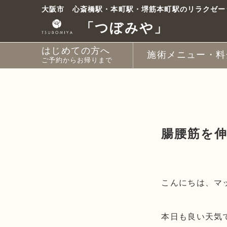
コ
大阪市 心斎橋駅・本町駅・堺筋本町駅のリラクゼー
ン
「つぼみや」
テ
ン
はじめての方へ
ツ
施術メニュー・料
ご予約からお帰りまで
へ
ス
【A】ボディとドライ
【B】ボディとオイル
【C】ボディとストレ
【D】ボディ
【E】ドライヘッドス
【F】オイルフット
【G】お土産付き と
【H】ときほぐしコー
【I】めぐりコース
【J】すこやかコース
【K】やわらぎコース
月額会員・回数券
キ
ッ
プ
腸腰筋を
こんにちは、マ
本日も良い天気で