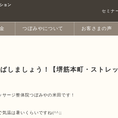
ション
セミナ
金
つぼみやについて
お客さまの声
ヘッドスパ
スタッフ紹介
フット
ッチ
パ
きほぐしコース
ス
写真ギャラリー
新着情報
スタッフブログ
伸ばしましょう！【堺筋本町・ストレ
ッサージ整体院つぼみやの米田です！
気温は暑いくらいですね(^^;;