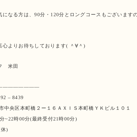
気になる方は、90分・120分とロングコースもございます
心よりお待ちしております( ＾∀＾)
フ 米田
————————
2 – 8439
阪市中央区本町橋２ー１６ＡＸＩＳ本町橋ＹＫビル１０１
分~22時00分(最終受付21時00分)
休)