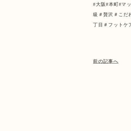
#大阪#本町#マ
級＃贅沢＃こだ
丁目＃フットケ
前の記事へ