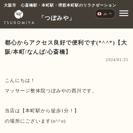
コ
大阪市 心斎橋駅・本町駅・堺筋本町駅のリラクゼーション
ン
JA
「つぼみや」
テ
ン
ツ
へ
都心からアクセス良好で便利です(*^^*)【大
ス
阪/本町/なんば/心斎橋】
キ
2024/01/25
ッ
プ
こんにちは！
マッサージ整体院つぼみやの西川です。
当店は【本町駅から徒歩1分！】
の場所にございます(o^^o)