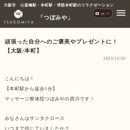
コ
大阪市 心斎橋駅・本町駅・堺筋本町駅のリラクゼーション
ン
JA
「つぼみや」
テ
ン
ツ
へ
頑張った自分へのご褒美やプレゼントに！
ス
【大阪/本町】
キ
2023/12/20
ッ
プ
こんにちは！
【本町駅から徒歩1分】
マッサージ整体院つぼみやの西川です！
みなさんはサンタクロース
いつまで信じていましたか？